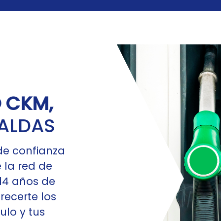
O CKM,
ALDAS
de confianza
 la red de
14 años de
recerte los
ulo y tus